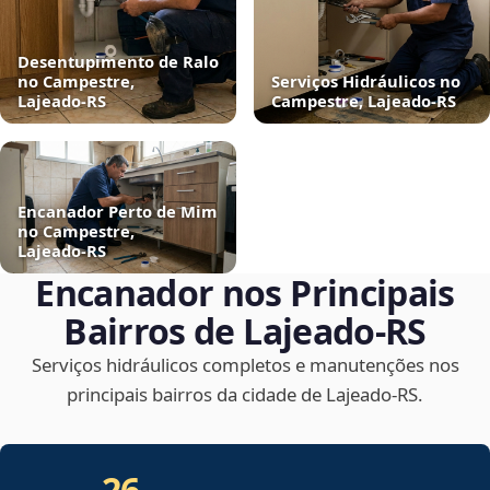
Desentupimento de Ralo
no Campestre,
Serviços Hidráulicos no
Lajeado‑RS
Campestre, Lajeado‑RS
Encanador Perto de Mim
no Campestre,
Lajeado‑RS
Encanador nos Principais
Bairros de Lajeado‑RS
Serviços hidráulicos completos e manutenções nos
principais bairros da cidade de Lajeado‑RS.
26