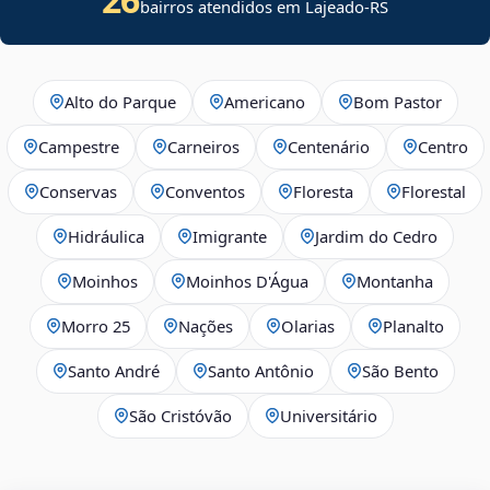
bairros atendidos em Lajeado-RS
Alto do Parque
Americano
Bom Pastor
Campestre
Carneiros
Centenário
Centro
Conservas
Conventos
Floresta
Florestal
Hidráulica
Imigrante
Jardim do Cedro
Moinhos
Moinhos D'Água
Montanha
Morro 25
Nações
Olarias
Planalto
Santo André
Santo Antônio
São Bento
São Cristóvão
Universitário