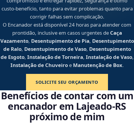
compromisso é entregar rapidez, segurança e ótimo
custo-benefício, tanto para evitar problemas quanto para
corrigir falhas sem complicação.
O Encanador está disponível 24 horas para atender com
prontidão, inclusive em casos urgentes de
Caça
Vazamento
,
Desentupimento de Pia
,
Desentupimento
de Ralo
,
Desentupimento de Vaso
,
Desentupimento
de Esgoto
,
Instalação de Torneira
,
Instalação de Vaso
,
Instalação de Chuveiro
e
Manutenção de Box
.
SOLICITE SEU ORÇAMENTO
Benefícios de contar com um
encanador em Lajeado‑RS
próximo de mim