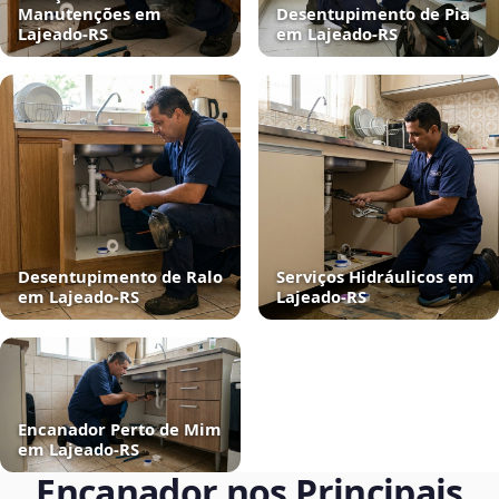
Manutenções em
Desentupimento de Pia
Lajeado‑RS
em Lajeado‑RS
Desentupimento de Ralo
Serviços Hidráulicos em
em Lajeado‑RS
Lajeado‑RS
Encanador Perto de Mim
em Lajeado‑RS
Encanador nos Principais