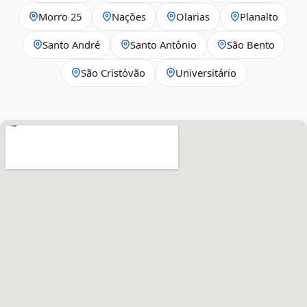
Morro 25
Nações
Olarias
Planalto
Santo André
Santo Antônio
São Bento
São Cristóvão
Universitário