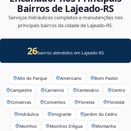
Bairros de Lajeado‑RS
Serviços hidráulicos completos e manutenções nos
principais bairros da cidade de Lajeado‑RS.
26
bairros atendidos em Lajeado-RS
Alto do Parque
Americano
Bom Pastor
Campestre
Carneiros
Centenário
Centro
Conservas
Conventos
Floresta
Florestal
Hidráulica
Imigrante
Jardim do Cedro
Moinhos
Moinhos D'Água
Montanha