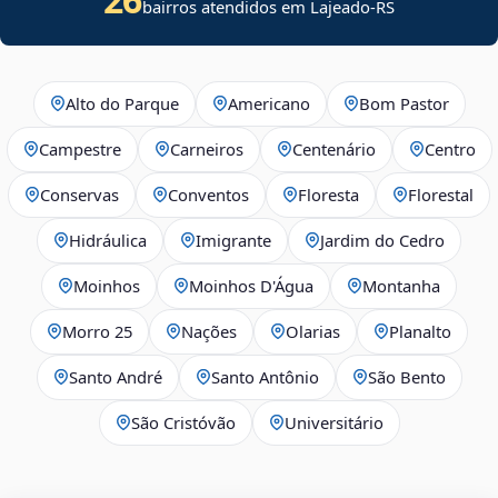
bairros atendidos em Lajeado-RS
Alto do Parque
Americano
Bom Pastor
Campestre
Carneiros
Centenário
Centro
Conservas
Conventos
Floresta
Florestal
Hidráulica
Imigrante
Jardim do Cedro
Moinhos
Moinhos D'Água
Montanha
Morro 25
Nações
Olarias
Planalto
Santo André
Santo Antônio
São Bento
São Cristóvão
Universitário