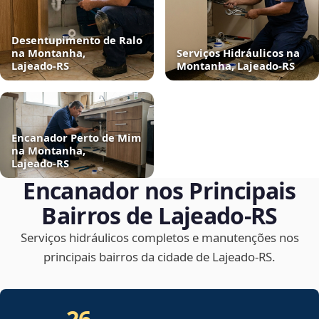
Desentupimento de Ralo
na Montanha,
Serviços Hidráulicos na
Lajeado‑RS
Montanha, Lajeado‑RS
Encanador Perto de Mim
na Montanha,
Lajeado‑RS
Encanador nos Principais
Bairros de Lajeado‑RS
Serviços hidráulicos completos e manutenções nos
principais bairros da cidade de Lajeado‑RS.
26