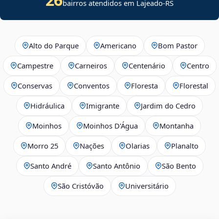
bairros atendidos em Lajeado-RS
Alto do Parque
Americano
Bom Pastor
Campestre
Carneiros
Centenário
Centro
Conservas
Conventos
Floresta
Florestal
Hidráulica
Imigrante
Jardim do Cedro
Moinhos
Moinhos D'Água
Montanha
Morro 25
Nações
Olarias
Planalto
Santo André
Santo Antônio
São Bento
São Cristóvão
Universitário