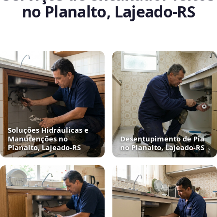
no Planalto, Lajeado‑RS
Soluções Hidráulicas e
Manutenções no
Desentupimento de Pia
Planalto, Lajeado‑RS
no Planalto, Lajeado‑RS