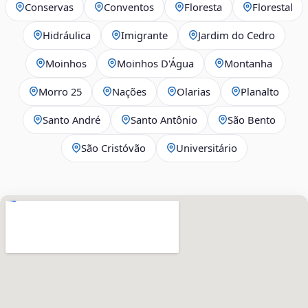
Conservas
Conventos
Floresta
Florestal
Hidráulica
Imigrante
Jardim do Cedro
Moinhos
Moinhos D'Água
Montanha
Morro 25
Nações
Olarias
Planalto
Santo André
Santo Antônio
São Bento
São Cristóvão
Universitário