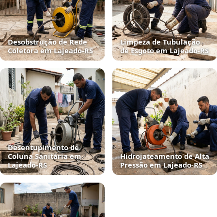
Desobstrução de Rede
Limpeza de Tubulação
Coletora em Lajeado‑RS
de Esgoto em Lajeado‑RS
Desentupimento de
Coluna Sanitária em
Hidrojateamento de Alta
Lajeado‑RS
Pressão em Lajeado‑RS