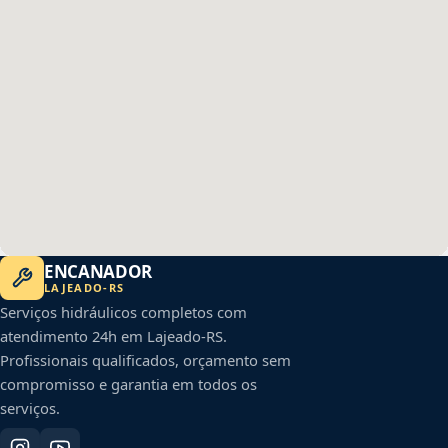
ENCANADOR
LAJEADO
-
RS
Serviços hidráulicos completos com
atendimento 24h em
Lajeado
-
RS
.
Profissionais qualificados, orçamento sem
compromisso e garantia em todos os
serviços.