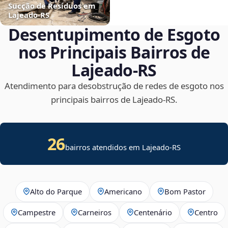
Sucção de Resíduos em
Lajeado‑RS
Desentupimento de Esgoto
nos Principais Bairros de
Lajeado‑RS
Atendimento para desobstrução de redes de esgoto nos
principais bairros de Lajeado‑RS.
26
bairros atendidos em Lajeado-RS
Alto do Parque
Americano
Bom Pastor
Campestre
Carneiros
Centenário
Centro