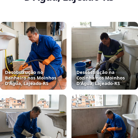
Desobstrução no
Desobstrução na
Banheiro nos Moinhos
Cozinha nos Moinhos
D'Água, Lajeado‑RS
D'Água, Lajeado‑RS