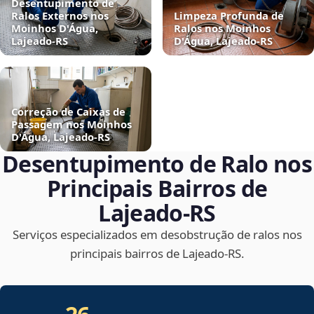
Desentupimento de
Ralos Externos nos
Limpeza Profunda de
Moinhos D'Água,
Ralos nos Moinhos
Lajeado‑RS
D'Água, Lajeado‑RS
Correção de Caixas de
Passagem nos Moinhos
D'Água, Lajeado‑RS
Desentupimento de Ralo nos
Principais Bairros de
Lajeado‑RS
Serviços especializados em desobstrução de ralos nos
principais bairros de Lajeado‑RS.