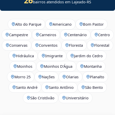
26
bairros atendidos em Lajeado-RS
Alto do Parque
Americano
Bom Pastor
Campestre
Carneiros
Centenário
Centro
Conservas
Conventos
Floresta
Florestal
Hidráulica
Imigrante
Jardim do Cedro
Moinhos
Moinhos D'Água
Montanha
Morro 25
Nações
Olarias
Planalto
Santo André
Santo Antônio
São Bento
São Cristóvão
Universitário