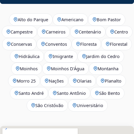
Alto do Parque
Americano
Bom Pastor
Campestre
Carneiros
Centenário
Centro
Conservas
Conventos
Floresta
Florestal
Hidráulica
Imigrante
Jardim do Cedro
Moinhos
Moinhos D'Água
Montanha
Morro 25
Nações
Olarias
Planalto
Santo André
Santo Antônio
São Bento
São Cristóvão
Universitário