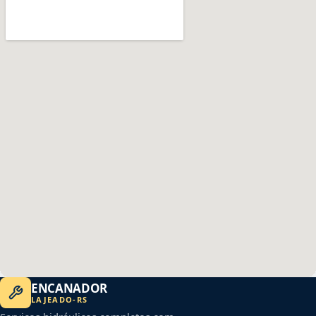
ENCANADOR
LAJEADO
-
RS