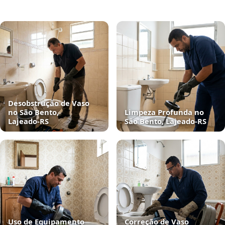
Desobstrução de Vaso
no São Bento,
Limpeza Profunda no
Lajeado‑RS
São Bento, Lajeado‑RS
Uso de Equipamento
Correção de Vaso