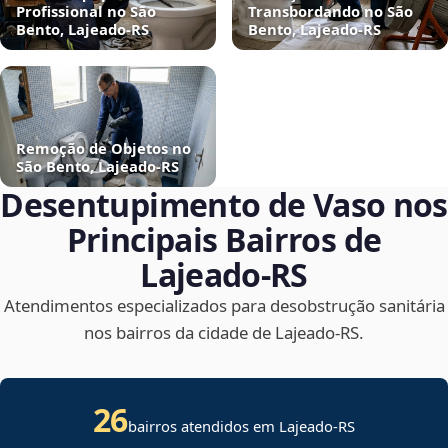
Profissional no São
Transbordando no São
Bento, Lajeado‑RS
Bento, Lajeado‑RS
Remoção de Objetos no
São Bento, Lajeado‑RS
Desentupimento de Vaso nos
Principais Bairros de
Lajeado‑RS
Atendimentos especializados para desobstrução sanitária
nos bairros da cidade de Lajeado‑RS.
26
bairros atendidos em Lajeado-RS