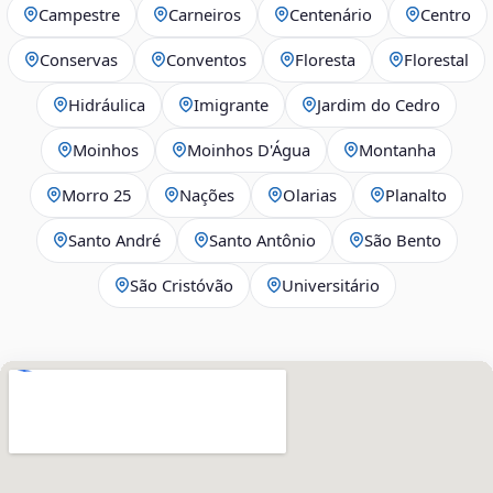
Campestre
Carneiros
Centenário
Centro
Conservas
Conventos
Floresta
Florestal
Hidráulica
Imigrante
Jardim do Cedro
Moinhos
Moinhos D'Água
Montanha
Morro 25
Nações
Olarias
Planalto
Santo André
Santo Antônio
São Bento
São Cristóvão
Universitário