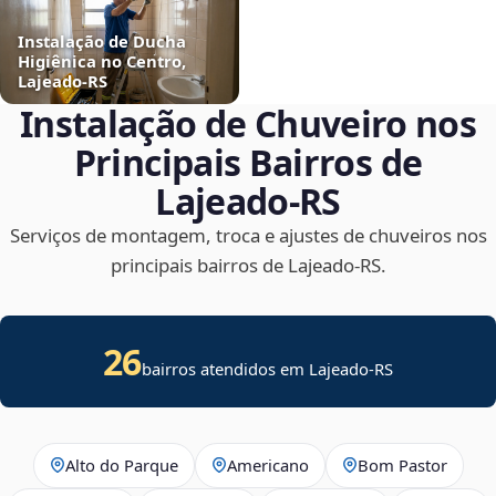
Instalação de Ducha
Higiênica no Centro,
Lajeado‑RS
Instalação de Chuveiro nos
Principais Bairros de
Lajeado‑RS
Serviços de montagem, troca e ajustes de chuveiros nos
principais bairros de Lajeado‑RS.
26
bairros atendidos em Lajeado-RS
Alto do Parque
Americano
Bom Pastor