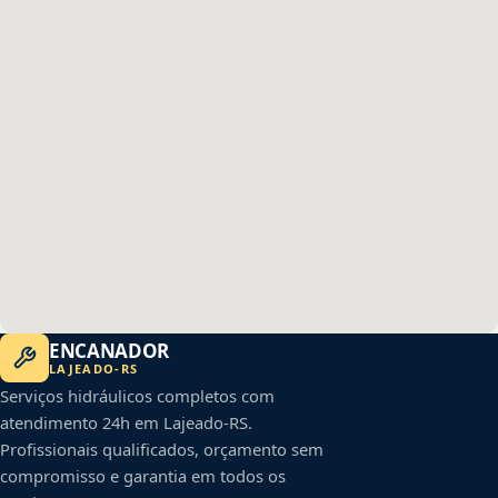
ENCANADOR
LAJEADO
-
RS
Serviços hidráulicos completos com
atendimento 24h em
Lajeado
-
RS
.
Profissionais qualificados, orçamento sem
compromisso e garantia em todos os