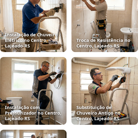
Instalação de Chuveiro
Elétrico no Centro,
Troca de Resistência no
Lajeado‑RS
Centro, Lajeado‑RS
Instalação com
Substituição de
Pressurizador no Centro,
Chuveiro Antigo no
Lajeado‑RS
Centro, Lajeado‑RS