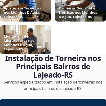
Ajustes em Torneiras
Torneiras Gourmet e
nos Moinhos D'Água,
Elétricas nos Moinhos
Lajeado‑RS
D'Água, Lajeado‑RS
Montagem de
Misturadores nos
Moinhos D'Água,
Lajeado‑RS
Instalação de Torneira nos
Principais Bairros de
Lajeado‑RS
Serviços especializados em instalação de torneiras nos
principais bairros de Lajeado‑RS.