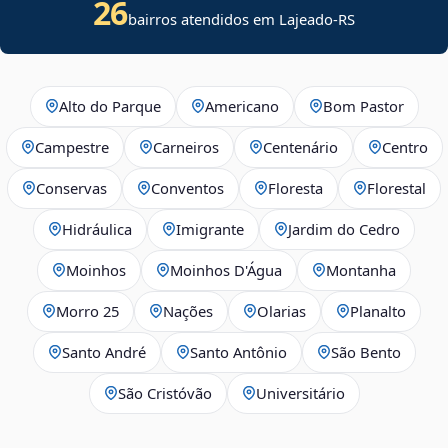
26
bairros atendidos em Lajeado-RS
Alto do Parque
Americano
Bom Pastor
Campestre
Carneiros
Centenário
Centro
Conservas
Conventos
Floresta
Florestal
Hidráulica
Imigrante
Jardim do Cedro
Moinhos
Moinhos D'Água
Montanha
Morro 25
Nações
Olarias
Planalto
Santo André
Santo Antônio
São Bento
São Cristóvão
Universitário