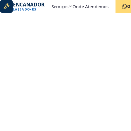
ENCANADOR
Serviços
Onde Atendemos
O
LAJEADO
-
RS