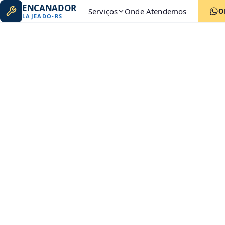
ENCANADOR
Serviços
Onde Atendemos
O
LAJEADO
-
RS