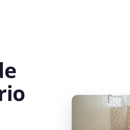
de
rio