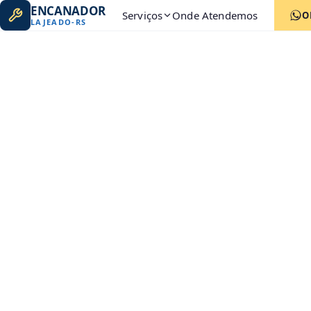
ENCANADOR
Serviços
Onde Atendemos
O
LAJEADO
-
RS