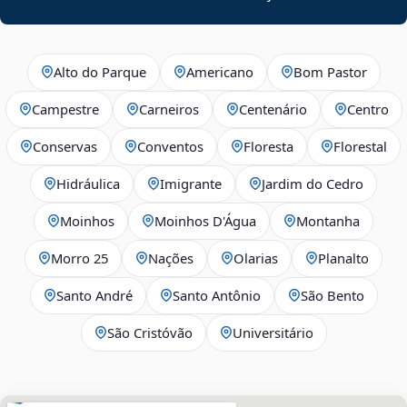
Alto do Parque
Americano
Bom Pastor
Campestre
Carneiros
Centenário
Centro
Conservas
Conventos
Floresta
Florestal
Hidráulica
Imigrante
Jardim do Cedro
Moinhos
Moinhos D'Água
Montanha
Morro 25
Nações
Olarias
Planalto
Santo André
Santo Antônio
São Bento
São Cristóvão
Universitário