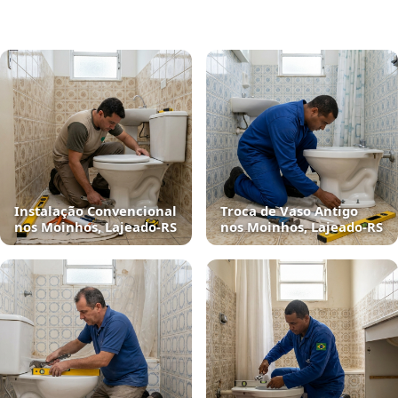
Instalação Convencional
Troca de Vaso Antigo
nos Moinhos, Lajeado‑RS
nos Moinhos, Lajeado‑RS