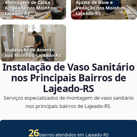
Montagem de Caixa
Ajuste de Base e
Acoplada nos Moinhos,
Vedação nos Moinhos,
Lajeado‑RS
Lajeado‑RS
Instalação de Assento
nos Moinhos, Lajeado‑RS
Instalação de Vaso Sanitário
nos Principais Bairros de
Lajeado‑RS
Serviços especializados de montagem de vaso sanitário
nos principais bairros de Lajeado‑RS.
26
bairros atendidos em Lajeado-RS