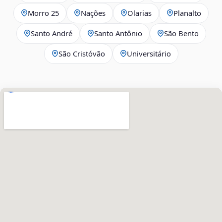
Morro 25
Nações
Olarias
Planalto
Santo André
Santo Antônio
São Bento
São Cristóvão
Universitário