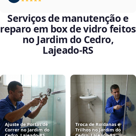
Serviços de manutenção e
reparo em box de vidro feitos
no Jardim do Cedro,
Lajeado‑RS
Ajuste de Portas de
Troca de Roldanas e
Correr no Jardim do
Trilhos no Jardim do
Cedro, Lajeado‑RS
Cedro, Lajeado‑RS