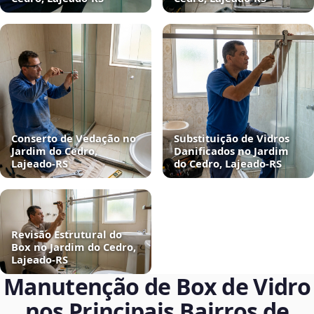
Conserto de Vedação no
Substituição de Vidros
Jardim do Cedro,
Danificados no Jardim
Lajeado‑RS
do Cedro, Lajeado‑RS
Revisão Estrutural do
Box no Jardim do Cedro,
Lajeado‑RS
Manutenção de Box de Vidro
nos Principais Bairros de