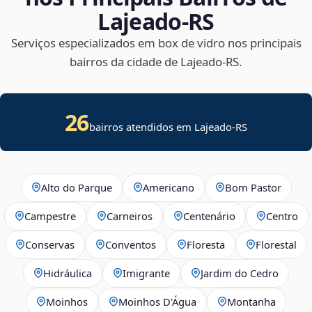
Lajeado‑RS
Serviços especializados em box de vidro nos principais
bairros da cidade de Lajeado‑RS.
26
bairros atendidos em Lajeado-RS
Alto do Parque
Americano
Bom Pastor
Campestre
Carneiros
Centenário
Centro
Conservas
Conventos
Floresta
Florestal
Hidráulica
Imigrante
Jardim do Cedro
Moinhos
Moinhos D'Água
Montanha