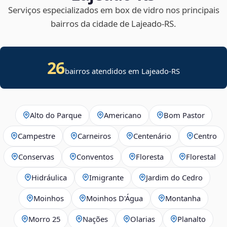
Serviços especializados em box de vidro nos principais
bairros da cidade de Lajeado‑RS.
26
bairros atendidos em Lajeado-RS
Alto do Parque
Americano
Bom Pastor
Campestre
Carneiros
Centenário
Centro
Conservas
Conventos
Floresta
Florestal
Hidráulica
Imigrante
Jardim do Cedro
Moinhos
Moinhos D'Água
Montanha
Morro 25
Nações
Olarias
Planalto