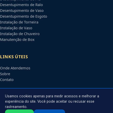
Desentupimento de Ralo
Desentupimento de Vaso
Desentupimento de Esgoto
Instalação de Torneira
Instalação de Vaso
Instalação de Chuveiro
Manutenção de Box
LINKS ÚTEIS
Onde Atendemos
Sobre
Contato
CONTATO
Usamos cookies apenas para medir acessos e melhorar a
experiência do site. Você pode aceitar ou recusar esse
rastreamento.
Atendimento em
Lajeado
-
RS
e regiões parceiras