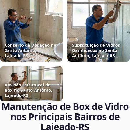
Conserto de Vedação no
Substituição de Vidros
Santo Antônio,
Danificados no Santo
Lajeado‑RS
Antônio, Lajeado‑RS
Revisão Estrutural do
Box no Santo Antônio,
Lajeado‑RS
Manutenção de Box de Vidro
nos Principais Bairros de
Lajeado‑RS