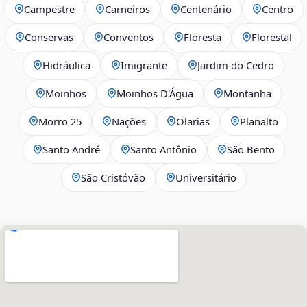
Campestre
Carneiros
Centenário
Centro
Conservas
Conventos
Floresta
Florestal
Hidráulica
Imigrante
Jardim do Cedro
Moinhos
Moinhos D'Água
Montanha
Morro 25
Nações
Olarias
Planalto
Santo André
Santo Antônio
São Bento
São Cristóvão
Universitário