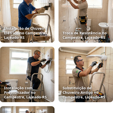
Instalação de Chuveiro
Elétrico no Campestre,
Troca de Resistência no
Lajeado‑RS
Campestre, Lajeado‑RS
Instalação com
Substituição de
Pressurizador no
Chuveiro Antigo no
Campestre, Lajeado‑RS
Campestre, Lajeado‑RS