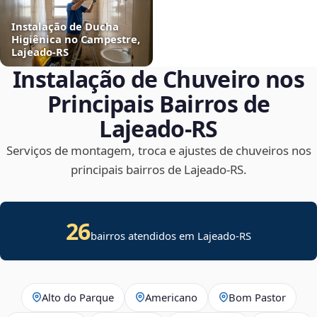
Instalação de Ducha
Higiênica no Campestre,
Lajeado‑RS
Instalação de Chuveiro nos
Principais Bairros de
Lajeado‑RS
Serviços de montagem, troca e ajustes de chuveiros nos
principais bairros de Lajeado‑RS.
26
bairros atendidos em Lajeado-RS
Alto do Parque
Americano
Bom Pastor