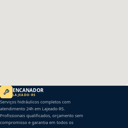
ENCANADOR
LAJEADO
-
RS
Serviços hidráulicos completos com
atendimento 24h em
Lajeado
-
RS
.
Profissionais qualificados, orçamento sem
compromisso e garantia em todos os