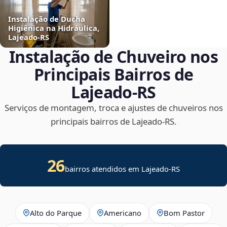
Instalação de Ducha
Higiênica na Hidráulica,
Lajeado‑RS
Instalação de Chuveiro nos
Principais Bairros de
Lajeado‑RS
Serviços de montagem, troca e ajustes de chuveiros nos
principais bairros de Lajeado‑RS.
26
bairros atendidos em Lajeado-RS
Alto do Parque
Americano
Bom Pastor