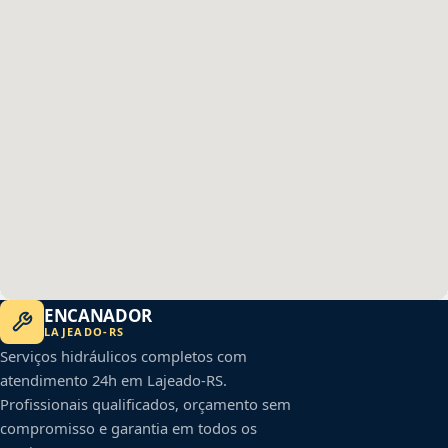
ENCANADOR
LAJEADO
-
RS
Serviços hidráulicos completos com
atendimento 24h em
Lajeado
-
RS
.
Profissionais qualificados, orçamento sem
compromisso e garantia em todos os