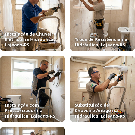
Instalação de Chuveiro
Elétrico na Hidráulica,
Troca de Resistência na
Lajeado‑RS
Hidráulica, Lajeado‑RS
Instalação com
Substituição de
Pressurizador na
Chuveiro Antigo na
Hidráulica, Lajeado‑RS
Hidráulica, Lajeado‑RS