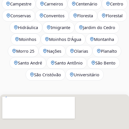
Campestre
Carneiros
Centenário
Centro
Conservas
Conventos
Floresta
Florestal
Hidráulica
Imigrante
Jardim do Cedro
Moinhos
Moinhos D'Água
Montanha
Morro 25
Nações
Olarias
Planalto
Santo André
Santo Antônio
São Bento
São Cristóvão
Universitário