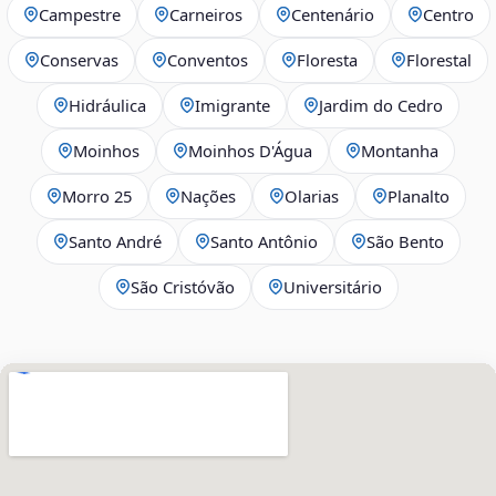
Campestre
Carneiros
Centenário
Centro
Conservas
Conventos
Floresta
Florestal
Hidráulica
Imigrante
Jardim do Cedro
Moinhos
Moinhos D'Água
Montanha
Morro 25
Nações
Olarias
Planalto
Santo André
Santo Antônio
São Bento
São Cristóvão
Universitário