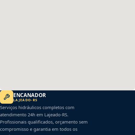
ENCANADOR
LAJEADO
-
RS
Serviços hidráulicos completos com
atendimento 24h em
Lajeado
-
RS
.
Profissionais qualificados, orçamento sem
compromisso e garantia em todos os