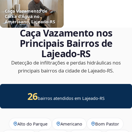
Caça Vazamento de
Caixa d'Água no
Americano, Lajeado‑RS
Caça Vazamento nos
Principais Bairros de
Lajeado‑RS
Detecção de infiltrações e perdas hidráulicas nos
principais bairros da cidade de Lajeado‑RS.
26
bairros atendidos em Lajeado-RS
Alto do Parque
Americano
Bom Pastor