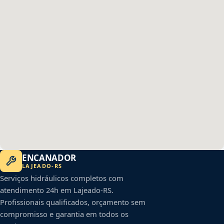
ENCANADOR
LAJEADO
-
RS
Serviços hidráulicos completos com
atendimento 24h em
Lajeado
-
RS
.
Profissionais qualificados, orçamento sem
compromisso e garantia em todos os