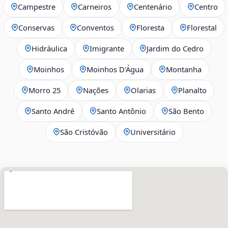
Campestre
Carneiros
Centenário
Centro
Conservas
Conventos
Floresta
Florestal
Hidráulica
Imigrante
Jardim do Cedro
Moinhos
Moinhos D'Água
Montanha
Morro 25
Nações
Olarias
Planalto
Santo André
Santo Antônio
São Bento
São Cristóvão
Universitário