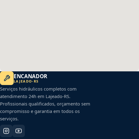
ENCANADOR
LAJEADO
-
RS
Serviços hidráulicos completos com
atendimento 24h em
Lajeado
-
RS
.
Profissionais qualificados, orçamento sem
compromisso e garantia em todos os
serviços.