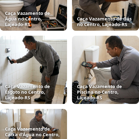
Caça Vazamento de
Água no Centro,
Caça Vazamento de Gás
Lajeado‑RS
no Centro, Lajeado‑RS
Caça Vazamento de
Caça Vazamento de
Esgoto no Centro,
Piscina no Centro,
Lajeado‑RS
Lajeado‑RS
Caça Vazamento de
Caixa d'Água no Centro,