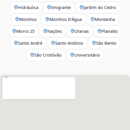
Hidráulica
Imigrante
Jardim do Cedro
Moinhos
Moinhos D'Água
Montanha
Morro 25
Nações
Olarias
Planalto
Santo André
Santo Antônio
São Bento
São Cristóvão
Universitário