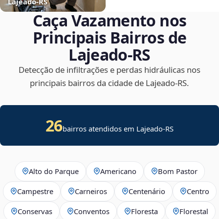
Lajeado‑RS
Caça Vazamento nos
Principais Bairros de
Lajeado‑RS
Detecção de infiltrações e perdas hidráulicas nos
principais bairros da cidade de Lajeado‑RS.
26
bairros atendidos em Lajeado-RS
Alto do Parque
Americano
Bom Pastor
Campestre
Carneiros
Centenário
Centro
Conservas
Conventos
Floresta
Florestal