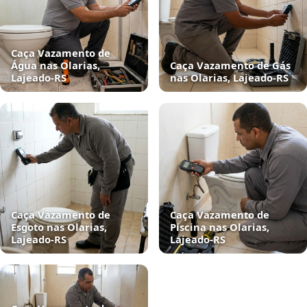
Caça Vazamento de
Água nas Olarias,
Caça Vazamento de Gás
Lajeado‑RS
nas Olarias, Lajeado‑RS
Caça Vazamento de
Caça Vazamento de
Esgoto nas Olarias,
Piscina nas Olarias,
Lajeado‑RS
Lajeado‑RS