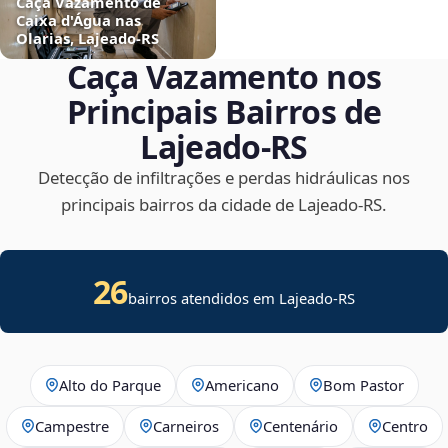
Caça Vazamento de
Caixa d'Água nas
Olarias, Lajeado‑RS
Caça Vazamento nos
Principais Bairros de
Lajeado‑RS
Detecção de infiltrações e perdas hidráulicas nos
principais bairros da cidade de Lajeado‑RS.
26
bairros atendidos em Lajeado-RS
Alto do Parque
Americano
Bom Pastor
Campestre
Carneiros
Centenário
Centro