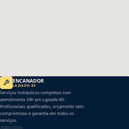
ENCANADOR
LAJEADO
-
RS
Serviços hidráulicos completos com
atendimento 24h em
Lajeado
-
RS
.
Profissionais qualificados, orçamento sem
compromisso e garantia em todos os
serviços.