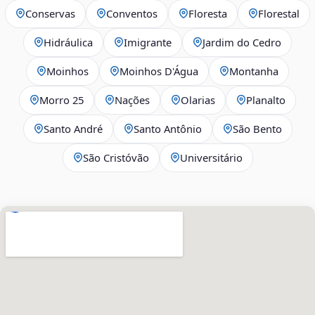
Conservas
Conventos
Floresta
Florestal
Hidráulica
Imigrante
Jardim do Cedro
Moinhos
Moinhos D'Água
Montanha
Morro 25
Nações
Olarias
Planalto
Santo André
Santo Antônio
São Bento
São Cristóvão
Universitário