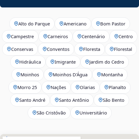
Alto do Parque
Americano
Bom Pastor
Campestre
Carneiros
Centenário
Centro
Conservas
Conventos
Floresta
Florestal
Hidráulica
Imigrante
Jardim do Cedro
Moinhos
Moinhos D'Água
Montanha
Morro 25
Nações
Olarias
Planalto
Santo André
Santo Antônio
São Bento
São Cristóvão
Universitário