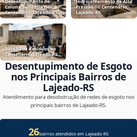
Desentupimento de
Hidrojateamento de Alta
Coluna Sanitária no
Pressão no Centenário,
Centenário, Lajeado‑RS
Lajeado‑RS
Sucção de Resíduos no
Centenário, Lajeado‑RS
Desentupimento de Esgoto
nos Principais Bairros de
Lajeado‑RS
Atendimento para desobstrução de redes de esgoto nos
principais bairros de Lajeado‑RS.
26
bairros atendidos em Lajeado-RS