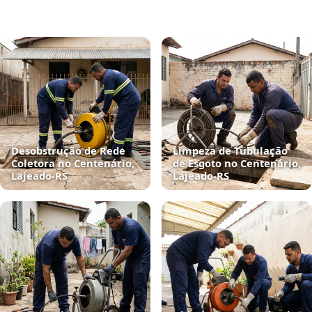
Desobstrução de Rede
Limpeza de Tubulação
Coletora no Centenário,
de Esgoto no Centenário,
Lajeado‑RS
Lajeado‑RS