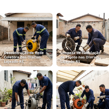
Desobstrução de Rede
Limpeza de Tubulação
Coletora nas Olarias,
de Esgoto nas Olarias,
Lajeado‑RS
Lajeado‑RS