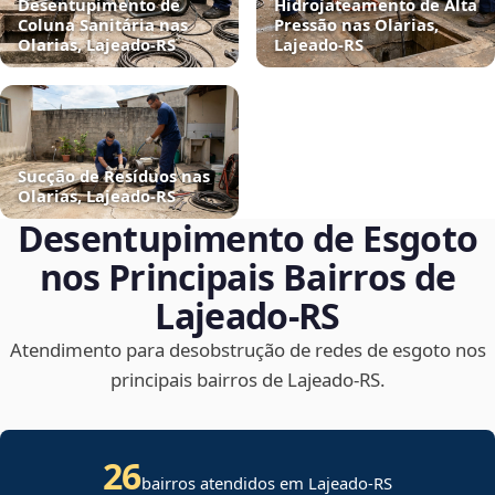
Desentupimento de
Hidrojateamento de Alta
Coluna Sanitária nas
Pressão nas Olarias,
Olarias, Lajeado‑RS
Lajeado‑RS
Sucção de Resíduos nas
Olarias, Lajeado‑RS
Desentupimento de Esgoto
nos Principais Bairros de
Lajeado‑RS
Atendimento para desobstrução de redes de esgoto nos
principais bairros de Lajeado‑RS.
26
bairros atendidos em Lajeado-RS