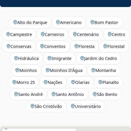
Alto do Parque
Americano
Bom Pastor
Campestre
Carneiros
Centenário
Centro
Conservas
Conventos
Floresta
Florestal
Hidráulica
Imigrante
Jardim do Cedro
Moinhos
Moinhos D'Água
Montanha
Morro 25
Nações
Olarias
Planalto
Santo André
Santo Antônio
São Bento
São Cristóvão
Universitário