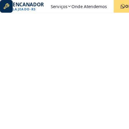
ENCANADOR
Serviços
Onde Atendemos
O
LAJEADO
-
RS