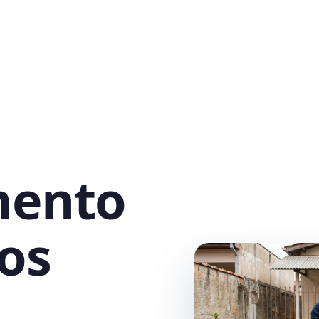
mento
os