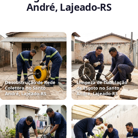
André, Lajeado‑RS
Desobstrução de Rede
Limpeza de Tubulação
Coletora no Santo
de Esgoto no Santo
André, Lajeado‑RS
André, Lajeado‑RS