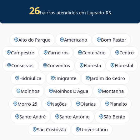
26
bairros atendidos em Lajeado-RS
Alto do Parque
Americano
Bom Pastor
Campestre
Carneiros
Centenário
Centro
Conservas
Conventos
Floresta
Florestal
Hidráulica
Imigrante
Jardim do Cedro
Moinhos
Moinhos D'Água
Montanha
Morro 25
Nações
Olarias
Planalto
Santo André
Santo Antônio
São Bento
São Cristóvão
Universitário