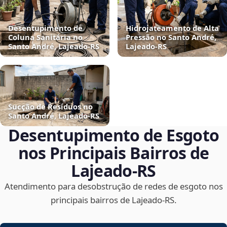
Desentupimento de
Hidrojateamento de Alta
Coluna Sanitária no
Pressão no Santo André,
Santo André, Lajeado‑RS
Lajeado‑RS
Sucção de Resíduos no
Santo André, Lajeado‑RS
Desentupimento de Esgoto
nos Principais Bairros de
Lajeado‑RS
Atendimento para desobstrução de redes de esgoto nos
principais bairros de Lajeado‑RS.